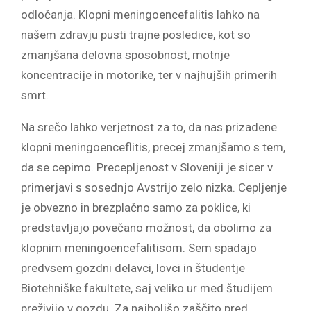
odločanja. Klopni meningoencefalitis lahko na
našem zdravju pusti trajne posledice, kot so
zmanjšana delovna sposobnost, motnje
koncentracije in motorike, ter v najhujših primerih
smrt.
Na srečo lahko verjetnost za to, da nas prizadene
klopni meningoenceflitis, precej zmanjšamo s tem,
da se cepimo. Precepljenost v Sloveniji je sicer v
primerjavi s sosednjo Avstrijo zelo nizka. Cepljenje
je obvezno in brezplačno samo za poklice, ki
predstavljajo povečano možnost, da obolimo za
klopnim meningoencefalitisom. Sem spadajo
predvsem gozdni delavci, lovci in študentje
Biotehniške fakultete, saj veliko ur med študijem
preživijo v gozdu. Za najboljšo zaščito pred