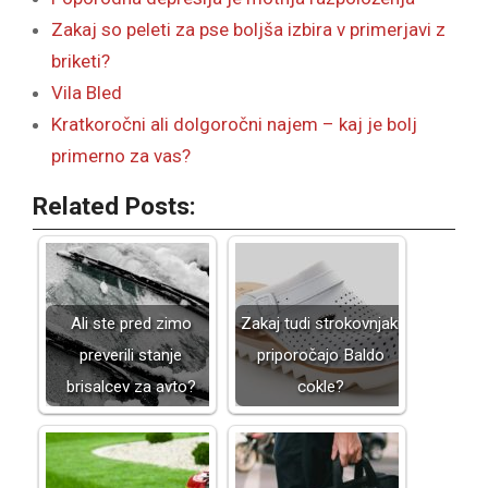
Zakaj so peleti za pse boljša izbira v primerjavi z
briketi?
Vila Bled
Kratkoročni ali dolgoročni najem – kaj je bolj
primerno za vas?
Related Posts:
Ali ste pred zimo
Zakaj tudi strokovnjaki
preverili stanje
priporočajo Baldo
brisalcev za avto?
cokle?