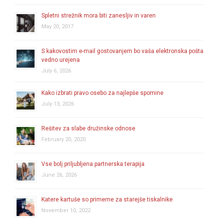
Spletni strežnik mora biti zanesljiv in varen
May 20, 2017
S kakovostim e-mail gostovanjem bo vaša elektronska pošta
vedno urejena
July 6, 2026
Kako izbrati pravo osebo za najlepše spomine
July 13, 2026
Rešitev za slabe družinske odnose
February 20, 2020
Vse bolj priljubljena partnerska terapija
June 26, 2026
Katere kartuše so primerne za starejše tiskalnike
November 10, 2022