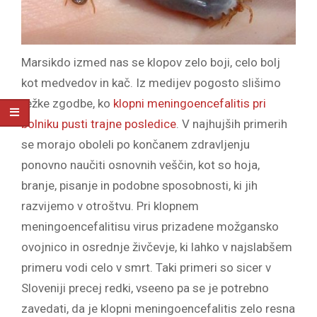
Marsikdo izmed nas se klopov zelo boji, celo bolj
kot medvedov in kač. Iz medijev pogosto slišimo
težke zgodbe, ko
klopni meningoencefalitis pri
bolniku pusti trajne posledice
. V najhujših primerih
se morajo oboleli po končanem zdravljenju
ponovno naučiti osnovnih veščin, kot so hoja,
branje, pisanje in podobne sposobnosti, ki jih
razvijemo v otroštvu. Pri klopnem
meningoencefalitisu virus prizadene možgansko
ovojnico in osrednje živčevje, ki lahko v najslabšem
primeru vodi celo v smrt. Taki primeri so sicer v
Sloveniji precej redki, vseeno pa se je potrebno
zavedati, da je klopni meningoencefalitis zelo resna