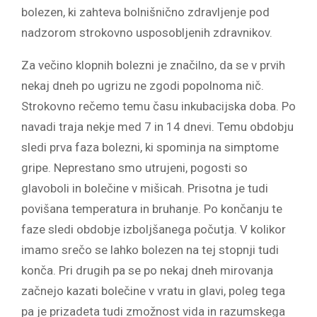
bolezen, ki zahteva bolnišnično zdravljenje pod
nadzorom strokovno usposobljenih zdravnikov.
Za večino klopnih bolezni je značilno, da se v prvih
nekaj dneh po ugrizu ne zgodi popolnoma nič.
Strokovno rečemo temu času inkubacijska doba. Po
navadi traja nekje med 7 in 14 dnevi. Temu obdobju
sledi prva faza bolezni, ki spominja na simptome
gripe. Neprestano smo utrujeni, pogosti so
glavoboli in bolečine v mišicah. Prisotna je tudi
povišana temperatura in bruhanje. Po končanju te
faze sledi obdobje izboljšanega počutja. V kolikor
imamo srečo se lahko bolezen na tej stopnji tudi
konča. Pri drugih pa se po nekaj dneh mirovanja
začnejo kazati bolečine v vratu in glavi, poleg tega
pa je prizadeta tudi zmožnost vida in razumskega