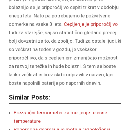
boleznijo se je priporočljivo cepiti trikrat v obdobju
enega leta. Nato pa potrebujemo le poživitvene
odmerke na vsake 3 leta.
Cepljenje je priporočljivo
tudi za starejše, saj so statistično gledano precej
bolj dovzetni za to, da zbolijo. Tudi za ostale ljudi, ki
so večkrat na teden v gozdu, je vsekakor
priporočljivo, da s cepljenjem zmanjšajo možnost
za razvoj te težke in hude bolezni. S tem se boste
lahko večkrat in brez skrbi odpravili v naravo, kjer
boste napolnili baterije po napornih dnevih.
Similar Posts:
Brezstični termometer za merjenje telesne
temperature
Poporodna depresija je motnja razpoloženja