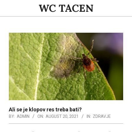
Skip
WC TACEN
to
content
Primary
Navigation
Menu
Ali se je klopov res treba bati?
BY:
ADMIN
ON:
AUGUST 20, 2021
IN:
ZDRAVJE