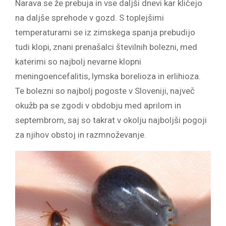
Narava se že prebuja in vse daljši dnevi kar kličejo
na daljše sprehode v gozd. S toplejšimi
temperaturami se iz zimskega spanja prebudijo
tudi klopi, znani prenašalci številnih bolezni, med
katerimi so najbolj nevarne klopni
meningoencefalitis, lymska borelioza in erlihioza.
Te bolezni so najbolj pogoste v Sloveniji, največ
okužb pa se zgodi v obdobju med aprilom in
septembrom, saj so takrat v okolju najboljši pogoji
za njihov obstoj in razmnoževanje.