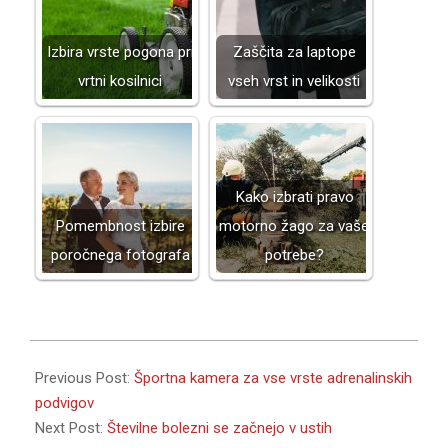
Izbira vrste pogona pri
Zaščita za laptope
vrtni kosilnici
vseh vrst in velikosti
Kako izbrati pravo
Pomembnost izbire
motorno žago za vaše
poročnega fotografa
potrebe?
2021-
08-
Previous Post:
Športna kamera za vse vrste adrenalinskih
20
podvigov
Next Post:
Številne bolezni se začnejo v ustih