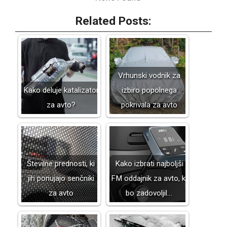
Related Posts:
Vrhunski vodnik za
Kako deluje katalizator
izbiro popolnega
za avto?
pokrivala za avto
Številne prednosti, ki
Kako izbrati najboljši
jih ponujajo senčniki
FM oddajnik za avto, ki
za avto
bo zadovoljil…