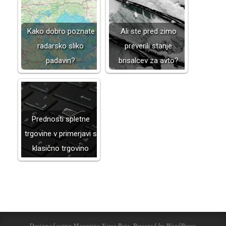
Kako dobro poznate
Ali ste pred zimo
radarsko sliko
preverili stanje
padavin?
brisalcev za avto?
Prednosti spletne
trgovine v primerjavi s
klasično trgovino
2026-
01-
21
Designed using
Magazine News Byte
. Powered by
WordPress
.