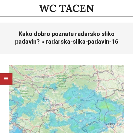
Skip
WC TACEN
to
content
Primary
Kako dobro poznate radarsko sliko
Navigation
Menu
padavin? »
radarska-slika-padavin-16