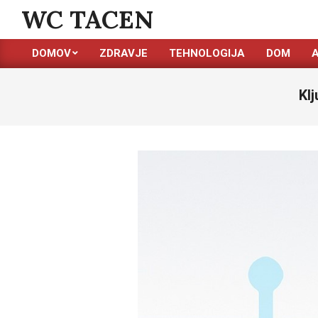
Skip
WC TACEN
to
content
DOMOV
ZDRAVJE
TEHNOLOGIJA
DOM
Primary
Navigation
Kl
Menu