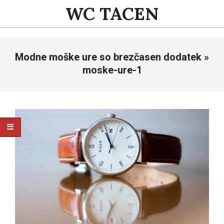
Skip
WC TACEN
to
content
Primary
Modne moške ure so brezčasen dodatek »
Navigation
Menu
moske-ure-1