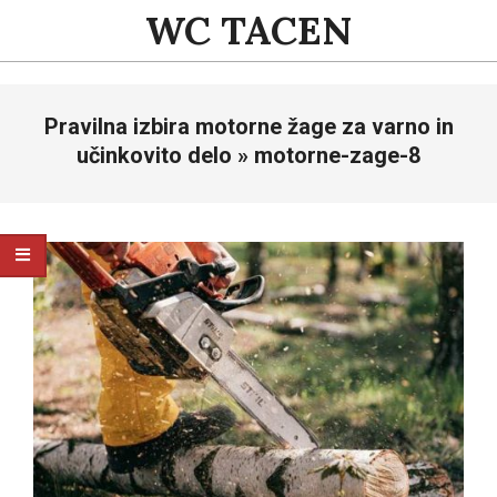
Skip
WC TACEN
to
content
Primary
Pravilna izbira motorne žage za varno in
Navigation
Menu
učinkovito delo »
motorne-zage-8