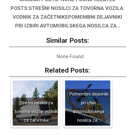
POSTS:STREŠNI NOSILCI ZA TOVORNA VOZILA:
VODNIK ZA ZAČETNIKEPOMEMBNI DEJAVNIKI
PRI IZBIRI AVTOMOBILSKEGA NOSILCA ZA…
Similar Posts:
None Found
Related Posts:
Pomembni dejavniki
Strešni nosilci za
pri izbiri
tovorna vozila: vodnik
avtomobilskega
za začetnike
nosilca za…