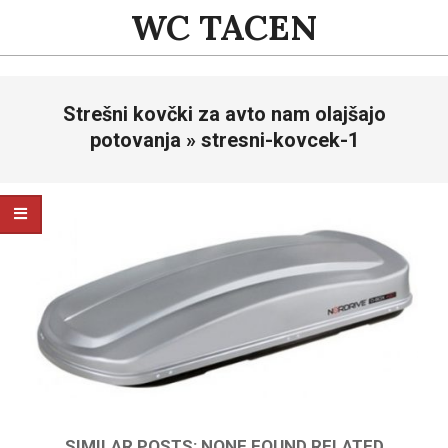
Skip
WC TACEN
to
content
Primary
Strešni kovčki za avto nam olajšajo
Navigation
Menu
potovanja »
stresni-kovcek-1
SIMILAR POSTS: NONE FOUND RELATED