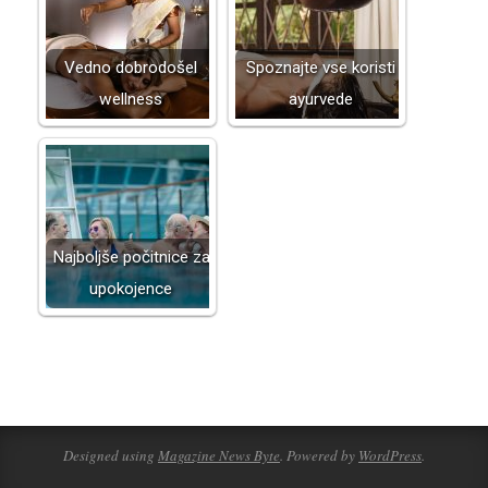
Vedno dobrodošel
Spoznajte vse koristi
wellness
ayurvede
Najboljše počitnice za
upokojence
2025-
02-
21
Designed using
Magazine News Byte
. Powered by
WordPress
.