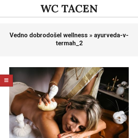
Skip
WC TACEN
to
content
Primary
Vedno dobrodošel wellness »
ayurveda-v-
Navigation
Menu
termah_2