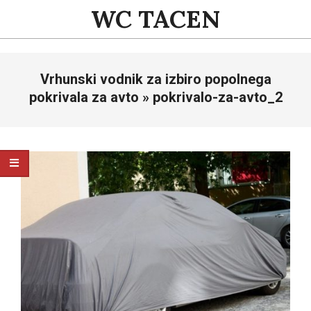
Skip
WC TACEN
to
content
Primary
Vrhunski vodnik za izbiro popolnega
Navigation
Menu
pokrivala za avto »
pokrivalo-za-avto_2