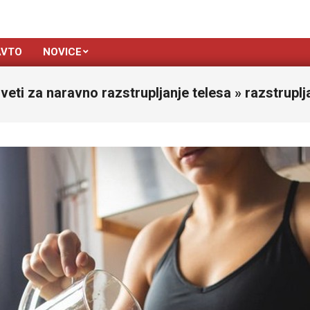
AVTO
NOVICE
sveti za naravno razstrupljanje telesa »
razstruplj