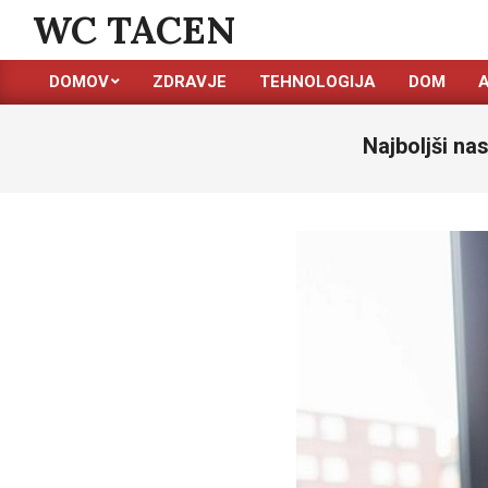
Skip
WC TACEN
to
content
DOMOV
ZDRAVJE
TEHNOLOGIJA
DOM
Primary
Navigation
Najboljši na
Menu