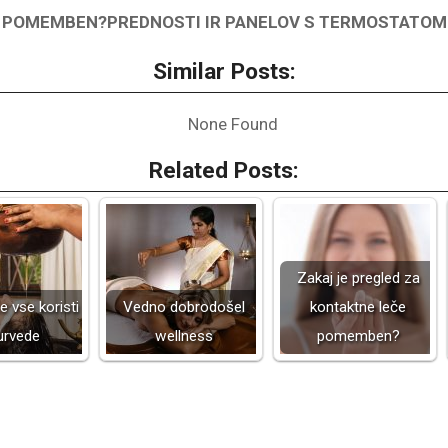
POMEMBEN?PREDNOSTI IR PANELOV S TERMOSTATOM
Similar Posts:
None Found
Related Posts:
Zakaj je pregled za
e vse koristi
Vedno dobrodošel
kontaktne leče
urvede
wellness
pomemben?