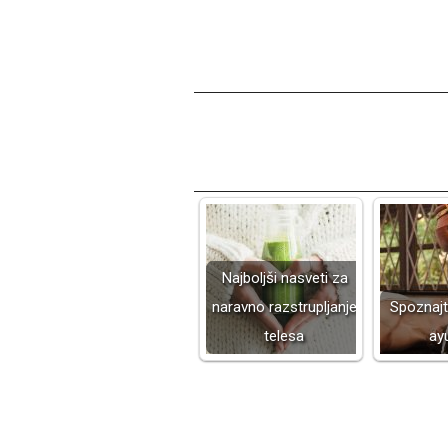
Najboljši nasveti za
naravno razstrupljanje
Spoznajt
telesa
ay
2025-