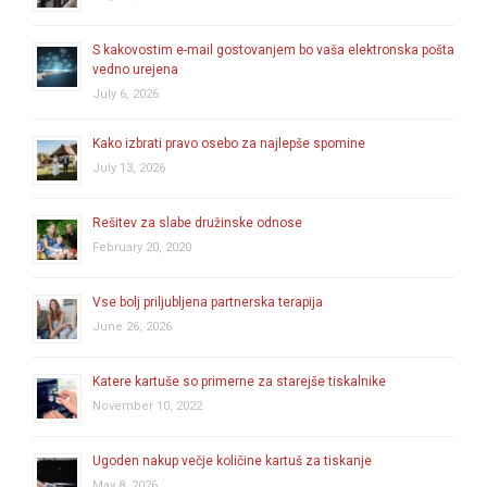
S kakovostim e-mail gostovanjem bo vaša elektronska pošta
vedno urejena
July 6, 2026
Kako izbrati pravo osebo za najlepše spomine
July 13, 2026
Rešitev za slabe družinske odnose
February 20, 2020
Vse bolj priljubljena partnerska terapija
June 26, 2026
Katere kartuše so primerne za starejše tiskalnike
November 10, 2022
Ugoden nakup večje količine kartuš za tiskanje
May 8, 2026