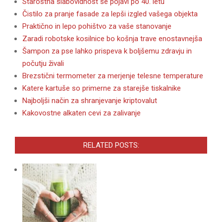
Starostna slabovidnost se pojavi po 40. letu
Čistilo za pranje fasade za lepši izgled vašega objekta
Praktično in lepo pohištvo za vaše stanovanje
Zaradi robotske kosilnice bo košnja trave enostavnejša
Šampon za pse lahko prispeva k boljšemu zdravju in
počutju živali
Brezstični termometer za merjenje telesne temperature
Katere kartuše so primerne za starejše tiskalnike
Najboljši način za shranjevanje kriptovalut
Kakovostne alkaten cevi za zalivanje
RELATED POSTS: