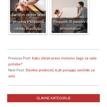
Šampon za pse lahko
prispeva k boljšemu
Prednosti IR panelov s
zdravju in počutju…
termostatom
2024-
04-
Previous Post:
Kako izbrati pravo motorno žago za vaše
18
potrebe?
Next Post:
Številne prednosti, ki jih ponujajo senčniki za
avto
GLAVNE KATEGORIJE