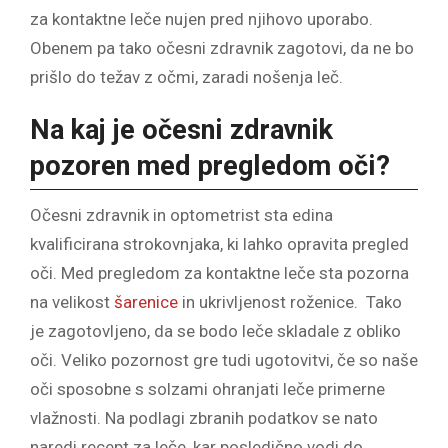
za kontaktne leče nujen pred njihovo uporabo.
Obenem pa tako očesni zdravnik zagotovi, da ne bo
prišlo do težav z očmi, zaradi nošenja leč.
Na kaj je očesni zdravnik
pozoren med pregledom oči?
Očesni zdravnik in optometrist sta edina
kvalificirana strokovnjaka, ki lahko opravita pregled
oči. Med pregledom za kontaktne leče sta pozorna
na velikost
šarenice
in ukrivljenost roženice. Tako
je zagotovljeno, da se bodo leče skladale z obliko
oči. Veliko pozornost gre tudi ugotovitvi, če so naše
oči sposobne s solzami ohranjati leče primerne
vlažnosti. Na podlagi zbranih podatkov se nato
naredi recept za leče, kar posledično vodi do