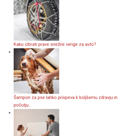
Kako izbrati prave snežne verige za avto?
Šampon za pse lahko prispeva k boljšemu zdravju in
počutju…