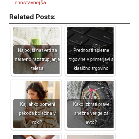
enostavnejša
Related Posts:
Najboljši nasveti za
Prednosti spletne
naravno razstrupljanje
trgovine v primerjavi s
telesa
klasično trgovino
Kaj lahko pomeni
Kako izbrati prave
pekoča bolečina v
snežne verige za
roki?
avto?