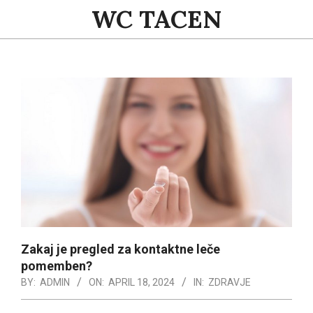
Skip
WC TACEN
to
content
Primary
Navigation
Menu
Zakaj je pregled za kontaktne leče
pomemben?
BY:
ADMIN
ON:
APRIL 18, 2024
IN:
ZDRAVJE