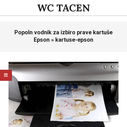
Skip
WC TACEN
to
content
Primary
Popoln vodnik za izbiro prave kartuše
Navigation
Menu
Epson »
kartuse-epson