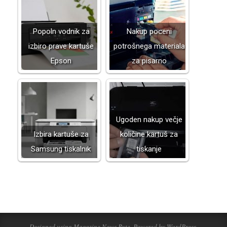
Popoln vodnik za
Nakup poceni
izbiro prave kartuše
potrošnega materiala
Epson
za pisarno
Ugoden nakup večje
Izbira kartuše za
količine kartuš za
Samsung tiskalnik
tiskanje
2025-
06-
05
Designed using
Magazine News Byte
. Powered by
WordPress
.