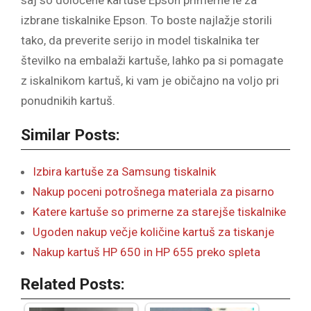
saj so določene kartuše Epson primerne le za
izbrane tiskalnike Epson. To boste najlažje storili
tako, da preverite serijo in model tiskalnika ter
številko na embalaži kartuše, lahko pa si pomagate
z iskalnikom kartuš, ki vam je običajno na voljo pri
ponudnikih kartuš.
Similar Posts:
Izbira kartuše za Samsung tiskalnik
Nakup poceni potrošnega materiala za pisarno
Katere kartuše so primerne za starejše tiskalnike
Ugoden nakup večje količine kartuš za tiskanje
Nakup kartuš HP 650 in HP 655 preko spleta
Related Posts: