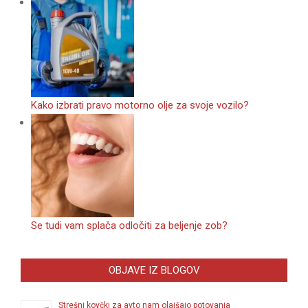
Kako izbrati pravo motorno olje za svoje vozilo?
Se tudi vam splača odločiti za beljenje zob?
OBJAVE IZ BLOGOV
Strešni kovčki za avto nam olajšajo potovanja