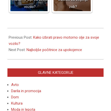
vozilo?
zob?
2025-
06-
Previous Post:
Kako izbrati pravo motorno olje za svoje
11
vozilo?
Next Post:
Najboljše počitnice za upokojence
GLAVNE KATEGORIJE
Avto
Darila in promocija
Dom
Kultura
Moda in lepota