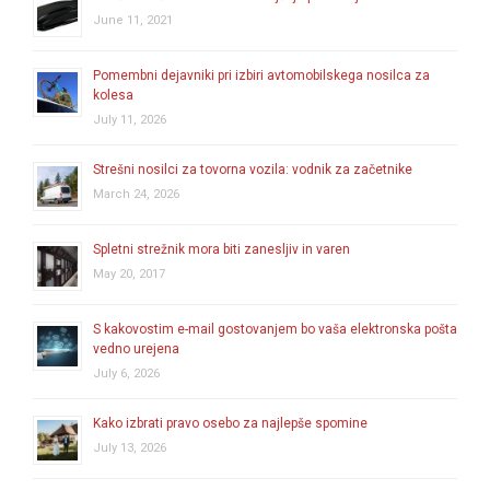
June 11, 2021
Pomembni dejavniki pri izbiri avtomobilskega nosilca za
kolesa
July 11, 2026
Strešni nosilci za tovorna vozila: vodnik za začetnike
March 24, 2026
Spletni strežnik mora biti zanesljiv in varen
May 20, 2017
S kakovostim e-mail gostovanjem bo vaša elektronska pošta
vedno urejena
July 6, 2026
Kako izbrati pravo osebo za najlepše spomine
July 13, 2026