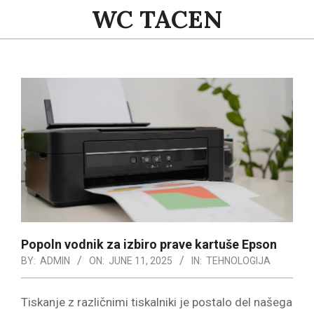
Skip
WC TACEN
to
content
Primary
Navigation
Menu
Popoln vodnik za izbiro prave kartuše Epson
BY:
ADMIN
ON:
JUNE 11, 2025
IN:
TEHNOLOGIJA
Tiskanje z različnimi tiskalniki je postalo del našega