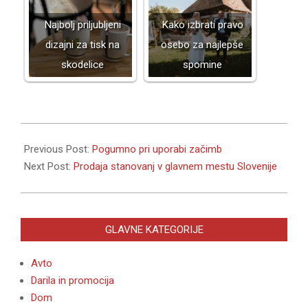
Najbolj priljubljeni
Kako izbrati pravo
dizajni za tisk na
osebo za najlepše
skodelice
spomine
2019-
07-
Previous Post:
Pogumno pri uporabi začimb
18
Next Post:
Prodaja stanovanj v glavnem mestu Slovenije
GLAVNE KATEGORIJE
Avto
Darila in promocija
Dom