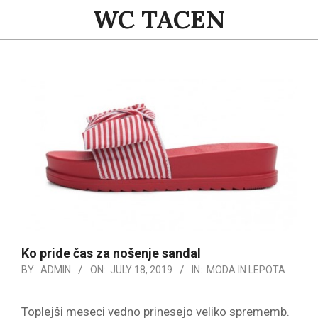
Skip
WC TACEN
to
content
Primary
Navigation
Menu
Ko pride čas za nošenje sandal
BY:
ADMIN
ON:
JULY 18, 2019
IN:
MODA IN LEPOTA
Toplejši meseci vedno prinesejo veliko sprememb.