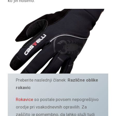
ko jih nosimo.
Preberite naslednji članek:
Različne oblike
rokavic
Rokavice
so postale povsem nepogrešljivo
orodje pri vsakodnevnih opravilih. Za
zaščito je pomembno, da lahko služi tudi