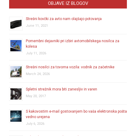
OBJAVE IZ BLOGOV
Strešni kovčki za avto nam olajšajo potovanja
June 11, 2021
Pomembni dejavniki pri izbiri avtomobilskega nosilca za
kolesa
July 11, 2026
Strešni nosilci za tovorna vozila: vodnik za začetnike
March 24, 2026
Spletni strežnik mora biti zanesljiv in varen
May 20, 2017
S kakovostim e-mail gostovanjem bo vaša elektronska pošta
vedno urejena
July 6, 2026