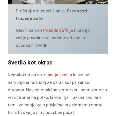
Pročitajte sljedeći članak:
Prednosti
trosede zofe
Glavni namen
trosede zofe
je nudenje
večje površine za sedenje od eno in
dvosedih izvedb.
Svetila kot okras
Nemalokrat pa so
zunanja svetila
lahko bolj
namenjena tudi bolj za okras kot pa kar koli
drugega. Navadno takšne vrste svetil postavimo na
vrt oziroma na potko, ki vodi tja. Takšna svetila v
temi izgledajo zelo privlačno in celotnemu domu
ter vrtu dajejo prav poseben pečat.