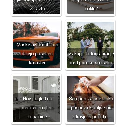
za avto
cokle?
Maske avtomobilom
dajejo poseben
Zakaj je fotografiranje
karakter
pred poroko smiselno
Nov pogled na
Šampon za pse lahko
prenovo majhne
prispeva k boljšemu
kopalnice
zdravju in počutju…