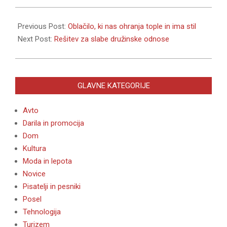
2020-
01-
Previous Post:
Oblačilo, ki nas ohranja tople in ima stil
15
Next Post:
Rešitev za slabe družinske odnose
GLAVNE KATEGORIJE
Avto
Darila in promocija
Dom
Kultura
Moda in lepota
Novice
Pisatelji in pesniki
Posel
Tehnologija
Turizem