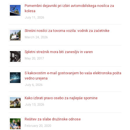
Pomembni dejavniki pri izbiri avtomobilskega nosilca za
kolesa
July 11, 2026
Strešni nosilci za tovorna vozila: vodnik za začetnike
March 24, 2026
Spletni strežnik mora biti zanesljiv in varen
May 20, 2017
S kakovostim e-mail gostovanjem bo vaša elektronska pošta
vedno urejena
July 6, 2026
Kako izbrati pravo osebo za najlepše spomine
July 13, 2026
Rešitev za slabe družinske odnose
February 20, 2020