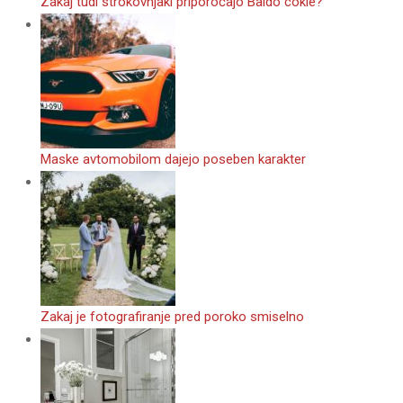
Zakaj tudi strokovnjaki priporočajo Baldo cokle?
Maske avtomobilom dajejo poseben karakter
Zakaj je fotografiranje pred poroko smiselno