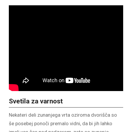
Svetila za varnost
Nekateri deli zunanjega vrta oziroma dvorišča so
še posebej ponoči premalo vidni, da bi jih lahko