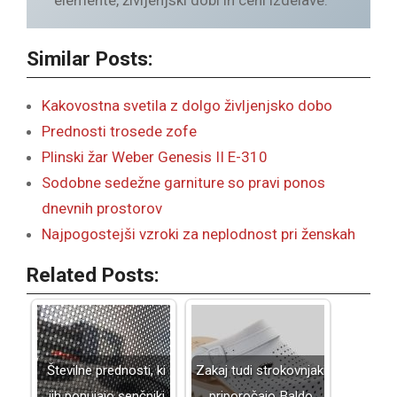
elemente, življenjski dobi in ceni izdelave.
Similar Posts:
Kakovostna svetila z dolgo življenjsko dobo
Prednosti trosede zofe
Plinski žar Weber Genesis II E-310
Sodobne sedežne garniture so pravi ponos
dnevnih prostorov
Najpogostejši vzroki za neplodnost pri ženskah
Related Posts:
Številne prednosti, ki
Zakaj tudi strokovnjaki
jih ponujajo senčniki
priporočajo Baldo