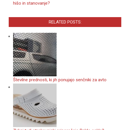
hišo in stanovanje?
RELATED POSTS:
Številne prednosti, ki jih ponujajo senčniki za avto