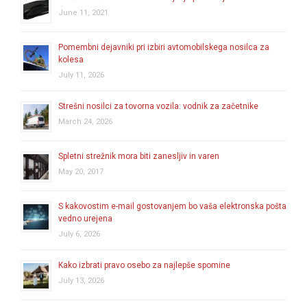
June 11, 2021
Pomembni dejavniki pri izbiri avtomobilskega nosilca za
kolesa
July 11, 2026
Strešni nosilci za tovorna vozila: vodnik za začetnike
March 24, 2026
Spletni strežnik mora biti zanesljiv in varen
May 20, 2017
S kakovostim e-mail gostovanjem bo vaša elektronska pošta
vedno urejena
July 6, 2026
Kako izbrati pravo osebo za najlepše spomine
July 13, 2026