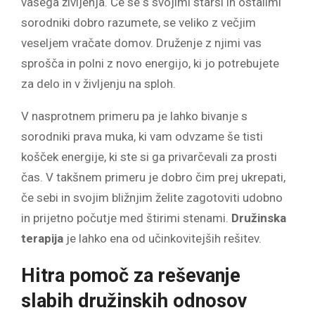
vašega življenja. Če se s svojimi starši in ostalimi
sorodniki dobro razumete, se veliko z večjim
veseljem vračate domov. Druženje z njimi vas
sprošča in polni z novo energijo, ki jo potrebujete
za delo in v življenju na sploh.
V nasprotnem primeru pa je lahko bivanje s
sorodniki prava muka, ki vam odvzame še tisti
košček energije, ki ste si ga privarčevali za prosti
čas. V takšnem primeru je dobro čim prej ukrepati,
če sebi in svojim bližnjim želite zagotoviti udobno
in prijetno počutje med štirimi stenami.
Družinska
terapija
je lahko ena od učinkovitejših rešitev.
Hitra pomoč za reševanje
slabih družinskih odnosov