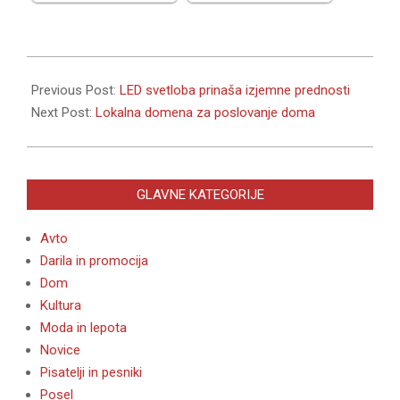
2020-
02-
Previous Post:
LED svetloba prinaša izjemne prednosti
20
Next Post:
Lokalna domena za poslovanje doma
GLAVNE KATEGORIJE
Avto
Darila in promocija
Dom
Kultura
Moda in lepota
Novice
Pisatelji in pesniki
Posel