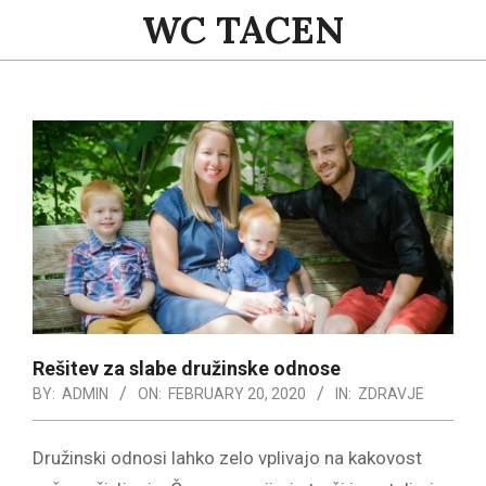
Skip
WC TACEN
to
content
Primary
Navigation
Menu
Rešitev za slabe družinske odnose
BY:
ADMIN
ON:
FEBRUARY 20, 2020
IN:
ZDRAVJE
Družinski odnosi lahko zelo vplivajo na kakovost