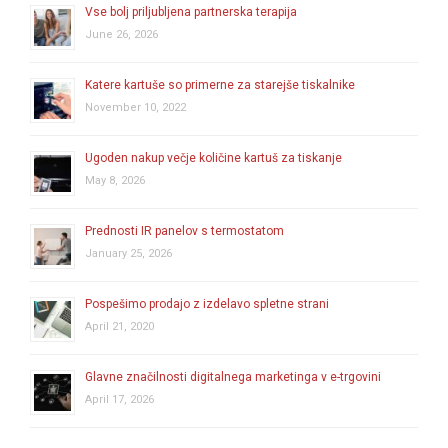
Vse bolj priljubljena partnerska terapija
June 26, 2026
Katere kartuše so primerne za starejše tiskalnike
November 10, 2022
Ugoden nakup večje količine kartuš za tiskanje
May 8, 2026
Prednosti IR panelov s termostatom
January 25, 2026
Pospešimo prodajo z izdelavo spletne strani
April 21, 2020
Glavne značilnosti digitalnega marketinga v e-trgovini
April 17, 2026