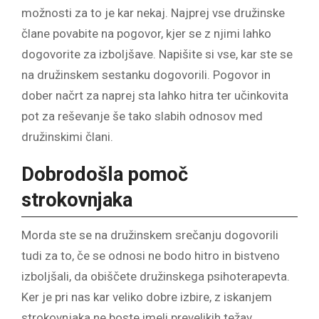
možnosti za to je kar nekaj. Najprej vse družinske
člane povabite na pogovor, kjer se z njimi lahko
dogovorite za izboljšave. Napišite si vse, kar ste se
na družinskem sestanku dogovorili. Pogovor in
dober načrt za naprej sta lahko hitra ter učinkovita
pot za reševanje še tako slabih odnosov med
družinskimi člani.
Dobrodošla pomoč
strokovnjaka
Morda ste se na družinskem srečanju dogovorili
tudi za to, če se odnosi ne bodo hitro in bistveno
izboljšali, da obiščete družinskega psihoterapevta.
Ker je pri nas kar veliko dobre izbire, z iskanjem
strokovnjaka ne boste imeli prevelikih težav.