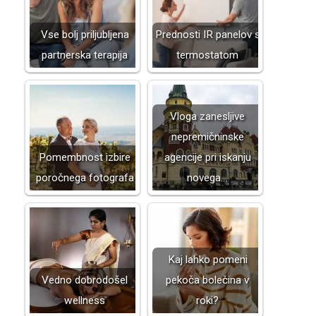
Vse bolj priljubljena
Prednosti IR panelov s
partnerska terapija
termostatom
Vloga zanesljive
nepremičninske
Pomembnost izbire
agencije pri iskanju
poročnega fotografa
novega…
Kaj lahko pomeni
Vedno dobrodošel
pekoča bolečina v
wellness
roki?