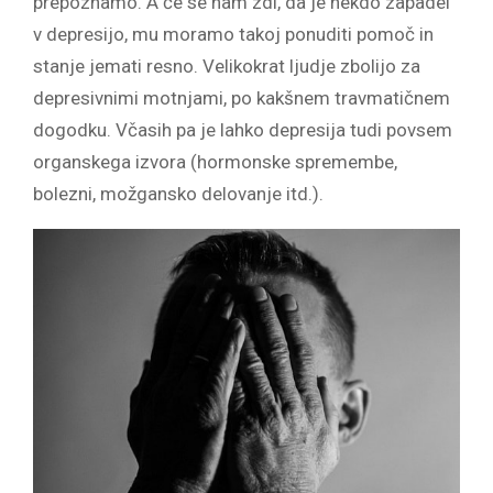
prepoznamo. A če se nam zdi, da je nekdo zapadel
v depresijo, mu moramo takoj ponuditi pomoč in
stanje jemati resno. Velikokrat ljudje zbolijo za
depresivnimi motnjami, po kakšnem travmatičnem
dogodku. Včasih pa je lahko depresija tudi povsem
organskega izvora (hormonske spremembe,
bolezni, možgansko delovanje itd.).