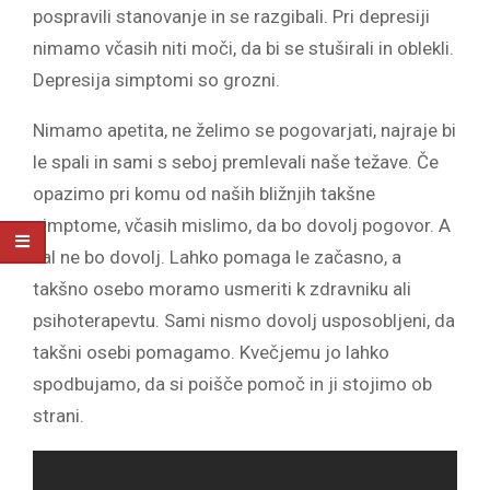
pospravili stanovanje in se razgibali. Pri depresiji
nimamo včasih niti moči, da bi se stuširali in oblekli.
Depresija simptomi so grozni.
Nimamo apetita, ne želimo se pogovarjati, najraje bi
le spali in sami s seboj premlevali naše težave. Če
opazimo pri komu od naših bližnjih takšne
simptome, včasih mislimo, da bo dovolj pogovor. A
žal ne bo dovolj. Lahko pomaga le začasno, a
takšno osebo moramo usmeriti k zdravniku ali
psihoterapevtu. Sami nismo dovolj usposobljeni, da
takšni osebi pomagamo. Kvečjemu jo lahko
spodbujamo, da si poišče pomoč in ji stojimo ob
strani.