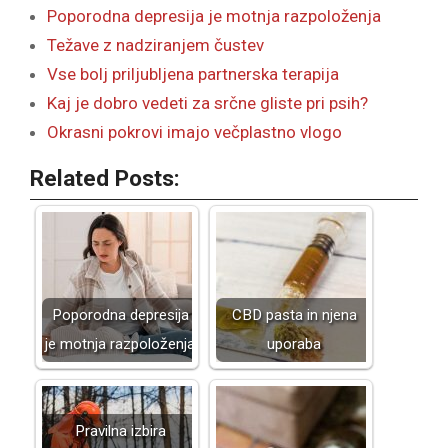
Poporodna depresija je motnja razpoloženja
Težave z nadziranjem čustev
Vse bolj priljubljena partnerska terapija
Kaj je dobro vedeti za srčne gliste pri psih?
Okrasni pokrovi imajo večplastno vlogo
Related Posts:
Poporodna depresija
CBD pasta in njena
je motnja razpoloženja
uporaba
Pravilna izbira