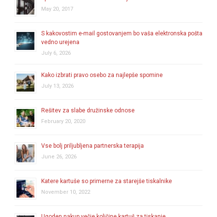
May 20, 2017
S kakovostim e-mail gostovanjem bo vaša elektronska pošta
vedno urejena
July 6, 2026
Kako izbrati pravo osebo za najlepše spomine
July 13, 2026
Rešitev za slabe družinske odnose
February 20, 2020
Vse bolj priljubljena partnerska terapija
June 26, 2026
Katere kartuše so primerne za starejše tiskalnike
November 10, 2022
Ugoden nakup večje količine kartuš za tiskanje