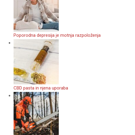
Poporodna depresija je motnja razpoloženja
CBD pasta in njena uporaba