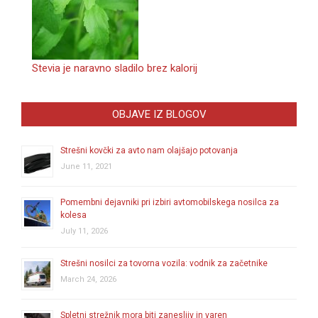
Stevia je naravno sladilo brez kalorij
OBJAVE IZ BLOGOV
Strešni kovčki za avto nam olajšajo potovanja
June 11, 2021
Pomembni dejavniki pri izbiri avtomobilskega nosilca za
kolesa
July 11, 2026
Strešni nosilci za tovorna vozila: vodnik za začetnike
March 24, 2026
Spletni strežnik mora biti zanesljiv in varen