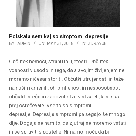
Poiskala sem kaj so simptomi depresije
BY:
ADMIN
ON:
MAY 31, 2018
IN:
ZDRAVJE
Občutek nemoči, strahu in ujetosti. Občutek
vdanosti v usodo in tega, da s svojim življenjem ne
moremo ničesar storiti. Občutki utrujenosti in teže
na naših ramenih, ohromljenost in nesposobnost
občutiti srečo in zadovoljstvo v stvareh, ki si nas
prej osrečevale. Vse to so simptomi
depresije. Depresija simptomi pa segajo še mnogo
dlje. Dogaja se nam to, da zjutraj ne moremo vstati
in se spraviti s postelje. Nimamo moči, da bi