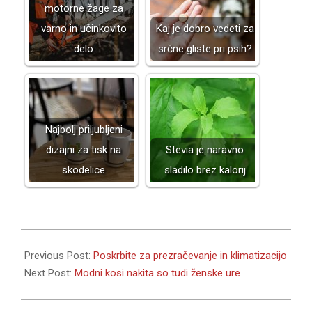
motorne žage za
varno in učinkovito
Kaj je dobro vedeti za
delo
srčne gliste pri psih?
Najbolj priljubljeni
dizajni za tisk na
Stevia je naravno
skodelice
sladilo brez kalorij
2018-
05-
Previous Post:
Poskrbite za prezračevanje in klimatizacijo
31
Next Post:
Modni kosi nakita so tudi ženske ure