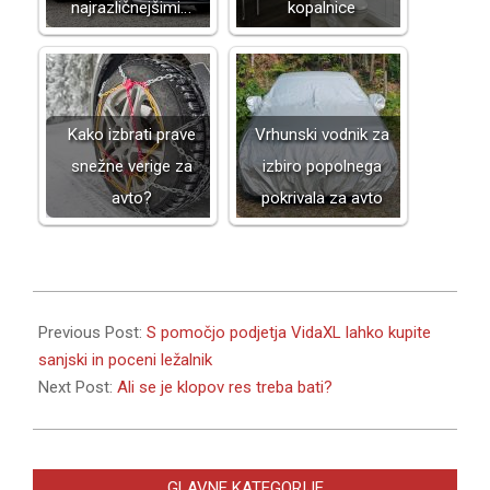
najrazličnejšimi…
kopalnice
Kako izbrati prave
Vrhunski vodnik za
snežne verige za
izbiro popolnega
avto?
pokrivala za avto
2021-
07-
Previous Post:
S pomočjo podjetja VidaXL lahko kupite
15
sanjski in poceni ležalnik
Next Post:
Ali se je klopov res treba bati?
GLAVNE KATEGORIJE