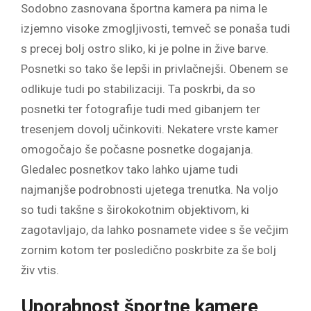
Sodobno zasnovana športna kamera pa nima le
izjemno visoke zmogljivosti, temveč se ponaša tudi
s precej bolj ostro sliko, ki je polne in žive barve.
Posnetki so tako še lepši in privlačnejši. Obenem se
odlikuje tudi po stabilizaciji. Ta poskrbi, da so
posnetki ter fotografije tudi med gibanjem ter
tresenjem dovolj učinkoviti. Nekatere vrste kamer
omogočajo še počasne posnetke dogajanja.
Gledalec posnetkov tako lahko ujame tudi
najmanjše podrobnosti ujetega trenutka. Na voljo
so tudi takšne s širokokotnim objektivom, ki
zagotavljajo, da lahko posnamete videe s še večjim
zornim kotom ter posledično poskrbite za še bolj
živ vtis.
Uporabnost športne kamere