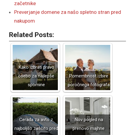
začetnike
Preverjanje domene za našo spletno stran pred
nakupom
Related Posts:
Kako izbrati pravo
osebo za najlepše
Pomembnost izbire
spomine
poročnega fotografa
Cerada za avto z
Nov pogled na
najboljšo zaščito pred
prenovo majhne