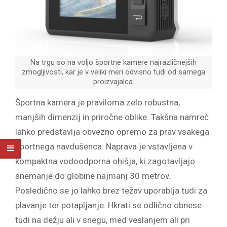
Na trgu so na voljo športne kamere najrazličnejših
zmogljivosti, kar je v veliki meri odvisno tudi od samega
proizvajalca.
Športna kamera je praviloma zelo robustna,
manjših dimenzij in priročne oblike. Takšna namreč
lahko predstavlja obvezno opremo za prav vsakega
športnega navdušenca. Naprava je vstavljena v
kompaktna vodoodporna ohišja, ki zagotavljajo
snemanje do globine najmanj 30 metrov.
Posledično se jo lahko brez težav uporablja tudi za
plavanje ter potapljanje. Hkrati se odlično obnese
tudi na dežju ali v snegu, med veslanjem ali pri