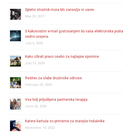
Spletni strežnik mora biti zanesljiv in varen
May 20, 2017
S kakovostim e-mail gostovanjem bo vaša elektronska pošta
vedno urejena
July 6, 2026
Kako izbrati pravo osebo za najlepše spomine
July 13, 2026
Rešitev za slabe družinske odnose
February 20, 2020
Vse bolj priljubljena partnerska terapija
June 26, 2026
Katere kartuše so primerne za starejše tiskalnike
November 10, 2022