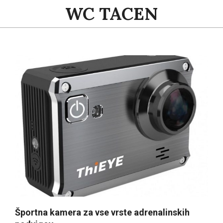
Skip
WC TACEN
to
content
Primary
Navigation
Menu
Športna kamera za vse vrste adrenalinskih