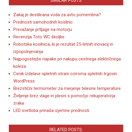
SIMILAR POSTS
Zakaj je destilirana voda za avto pomembna?
Prednosti samohodnih kosilnic
Prevažanje prtljage na motorju
Recenzija Toto WC školjke
Robotska kosilnica, ki je rezultat 25-letnih inovacij in
izpopolnjevanja
Najpogostejše napake pri nakupu cestnega električnega
kolesa
Cenik izdelave spletnih strani oziroma spletnih trgovin
WordPress
Brezstični termometer za merjenje telesne temperature
Življenje brez vlage in plesni s pomočjo rekuperatorja
zraka
LED svetloba prinaša izjemne prednosti
RELATED POSTS: