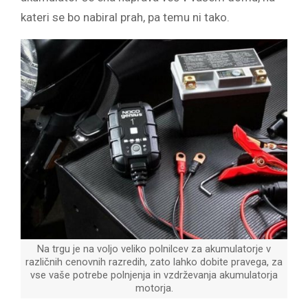
kateri se bo nabiral prah, pa temu ni tako.
Na trgu je na voljo veliko polnilcev za akumulatorje v
različnih cenovnih razredih, zato lahko dobite pravega, za
vse vaše potrebe polnjenja in vzdrževanja akumulatorja
motorja.