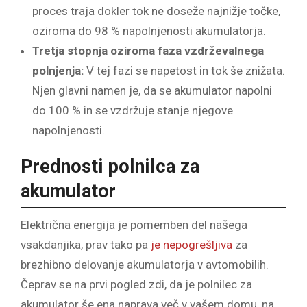
proces traja dokler tok ne doseže najnižje točke,
oziroma do 98 % napolnjenosti akumulatorja.
Tretja stopnja oziroma faza vzdrževalnega
polnjenja:
V tej fazi se napetost in tok še znižata.
Njen glavni namen je, da se akumulator napolni
do 100 % in se vzdržuje stanje njegove
napolnjenosti.
Prednosti polnilca za
akumulator
Električna energija je pomemben del našega
vsakdanjika, prav tako pa
je nepogrešljiva
za
brezhibno delovanje akumulatorja v avtomobilih.
Čeprav se na prvi pogled zdi, da je polnilec za
akumulator še ena naprava več v vašem domu, na