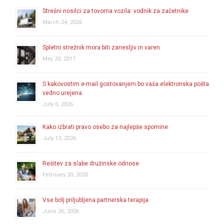
Strešni nosilci za tovorna vozila: vodnik za začetnike
March 24, 2026
Spletni strežnik mora biti zanesljiv in varen
May 20, 2017
S kakovostim e-mail gostovanjem bo vaša elektronska pošta
vedno urejena
July 6, 2026
Kako izbrati pravo osebo za najlepše spomine
July 13, 2026
Rešitev za slabe družinske odnose
February 20, 2020
Vse bolj priljubljena partnerska terapija
June 26, 2026