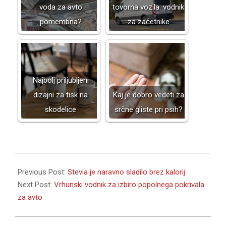
voda za avto
tovorna vozila: vodnik
pomembna?
za začetnike
Najbolj priljubljeni
dizajni za tisk na
Kaj je dobro vedeti za
skodelice
srčne gliste pri psih?
2025-
01-
Previous Post:
Stevia je naravno sladilo brez kalorij
03
Next Post:
Vrhunski vodnik za izbiro popolnega pokrivala
za avto