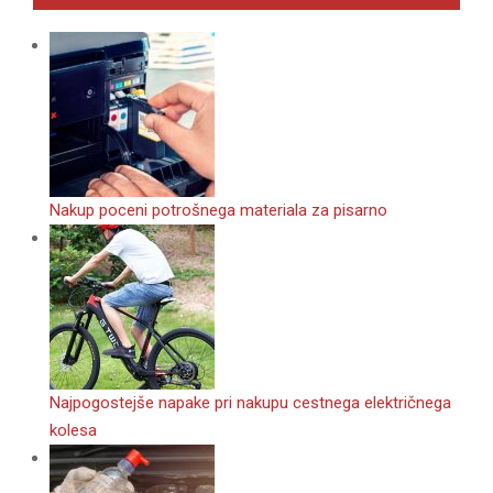
Nakup poceni potrošnega materiala za pisarno
Najpogostejše napake pri nakupu cestnega električnega
kolesa