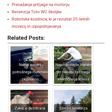
Prevažanje prtljage na motorju
Recenzija Toto WC školjke
Robotska kosilnica, ki je rezultat 25-letnih
inovacij in izpopolnjevanja
Related Posts:
Nakup poceni
Najpogostejše napake
potrošnega materiala
pri nakupu cestnega
za pisarno
električnega kolesa
Zakaj je destilirana
Strešni nosilci za