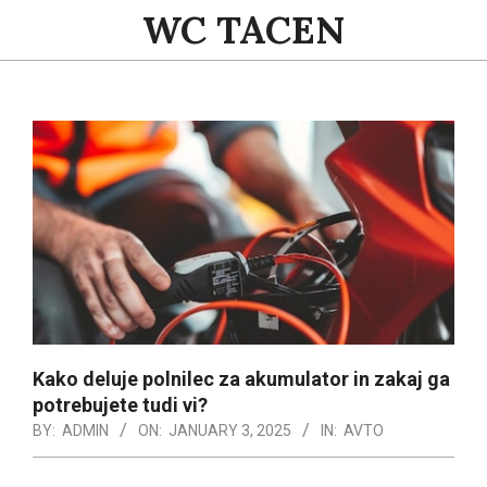
Skip
WC TACEN
to
content
Primary
Navigation
Menu
Kako deluje polnilec za akumulator in zakaj ga
potrebujete tudi vi?
BY:
ADMIN
ON:
JANUARY 3, 2025
IN:
AVTO