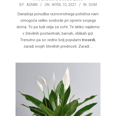
2021-
BY:
ADMIN
ON:
APRIL 10, 2021
IN:
DOM
04-
Današnja ponudba raznovrstnega pohištva nam
10
omogoča veliko svobode pri opremi svojega
doma. To pa tudi velja za zofe. Te lahko najdemo
v številnih postavitvah, barvah, oblikah ipd.
Trenutno pa so vedno bolj popularni
trosedi
,
zaradi svojih številnih prednosti. Zaradi …