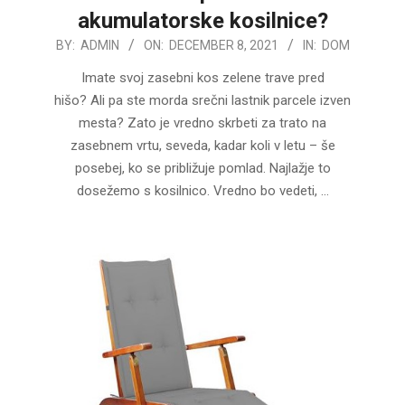
akumulatorske kosilnice?
2021-
BY:
ADMIN
ON:
DECEMBER 8, 2021
IN:
DOM
12-
Imate svoj zasebni kos zelene trave pred
08
hišo? Ali pa ste morda srečni lastnik parcele izven
mesta? Zato je vredno skrbeti za trato na
zasebnem vrtu, seveda, kadar koli v letu – še
posebej, ko se približuje pomlad. Najlažje to
dosežemo s kosilnico. Vredno bo vedeti, …