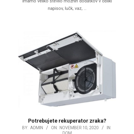
imamo veliko število možnih dodatkov v obliki
napisov, lučk, vaz, …
Potrebujete rekuperator zraka?
2020-
BY:
ADMIN
ON:
NOVEMBER 10, 2020
IN:
DOM