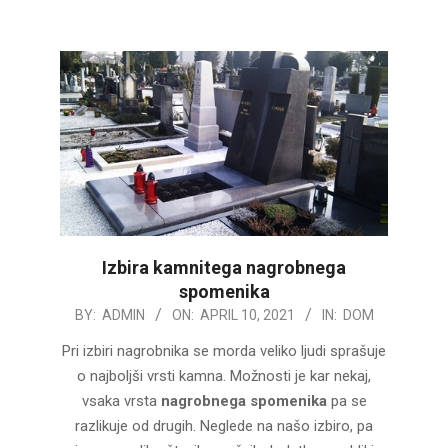
Izbira kamnitega nagrobnega
spomenika
2021-
BY:
ADMIN
ON:
APRIL 10, 2021
IN:
DOM
04-
Pri izbiri nagrobnika se morda veliko ljudi sprašuje
10
o najboljši vrsti kamna. Možnosti je kar nekaj,
vsaka vrsta
nagrobnega spomenika
pa se
razlikuje od drugih. Neglede na našo izbiro, pa