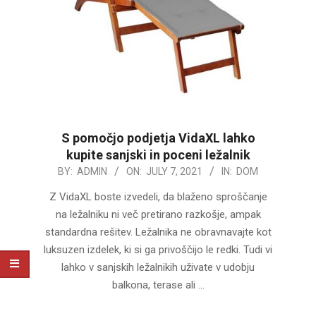
S pomočjo podjetja VidaXL lahko
kupite sanjski in poceni ležalnik
2021-
BY:
ADMIN
ON:
JULY 7, 2021
IN:
DOM
07-
Z VidaXL boste izvedeli, da blaženo sproščanje
07
na ležalniku ni več pretirano razkošje, ampak
standardna rešitev. Ležalnika ne obravnavajte kot
luksuzen izdelek, ki si ga privoščijo le redki. Tudi vi
lahko v sanjskih ležalnikih uživate v udobju
balkona, terase ali …