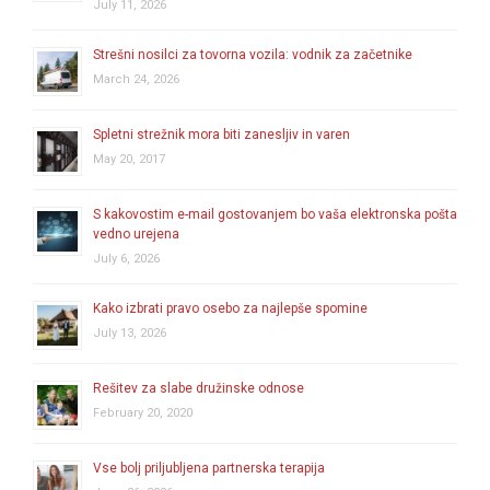
July 11, 2026
Strešni nosilci za tovorna vozila: vodnik za začetnike
March 24, 2026
Spletni strežnik mora biti zanesljiv in varen
May 20, 2017
S kakovostim e-mail gostovanjem bo vaša elektronska pošta
vedno urejena
July 6, 2026
Kako izbrati pravo osebo za najlepše spomine
July 13, 2026
Rešitev za slabe družinske odnose
February 20, 2020
Vse bolj priljubljena partnerska terapija