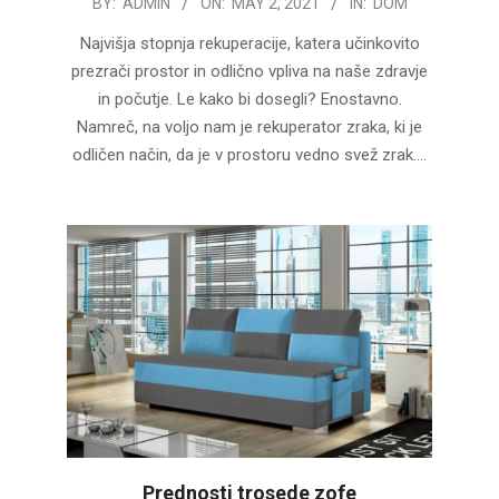
2021-
BY:
ADMIN
ON:
MAY 2, 2021
IN:
DOM
05-
Najvišja stopnja rekuperacije, katera učinkovito
02
prezrači prostor in odlično vpliva na naše zdravje
in počutje. Le kako bi dosegli? Enostavno.
Namreč, na voljo nam je rekuperator zraka, ki je
odličen način, da je v prostoru vedno svež zrak.…
Prednosti trosede zofe