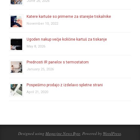
June 26, 2026
Katere kartuše so primerne za starejše tiskalnike
November 10, 2022
Ugoden nakup večje količine kartuš za tiskanje
May 8, 2026
Prednosti IR panelov s termostatom
January 25, 2026
Pospešimo prodajo z izdelavo spletne strani
April 21, 2020
Designed using
Magazine News Byte
. Powered by
WordPress
.