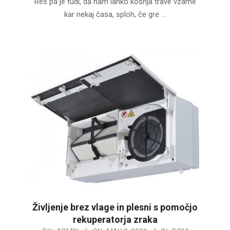
Res pa je tudi, da nam lahko košnja trave vzame
kar nekaj časa, sploh, če gre …
Življenje brez vlage in plesni s pomočjo
rekuperatorja zraka