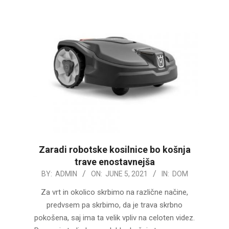
Zaradi robotske kosilnice bo košnja
trave enostavnejša
2021-
BY:
ADMIN
ON:
JUNE 5, 2021
IN:
DOM
06-
Za vrt in okolico skrbimo na različne načine,
05
predvsem pa skrbimo, da je trava skrbno
pokošena, saj ima ta velik vpliv na celoten videz.