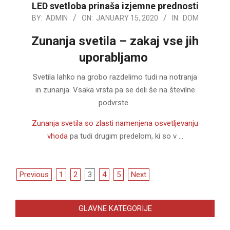
LED svetloba prinaša izjemne prednosti
2020-
BY:
ADMIN
ON:
JANUARY 15, 2020
IN:
DOM
01-
Zunanja svetila – zakaj vse jih
15
uporabljamo
Svetila lahko na grobo razdelimo tudi na notranja
in zunanja. Vsaka vrsta pa se deli še na številne
podvrste.
Zunanja svetila so zlasti namenjena osvetljevanju
vhoda
pa tudi drugim predelom, ki so v …
Posts
Previous
1
2
3
4
5
Next
pagination
GLAVNE KATEGORIJE