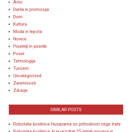
Avto
Darila in promocija
Dom
Kultura
Moda in lepota
Novice
Pisatelji in pesniki
Posel
Tehnologija
Turizem
Uncategorized
Zanimivosti
Zdravje
SIMILAR POSTS
Robotske kosilnice Husqvarna so prihodnost nege trate
Robotska kosilnica, ki je rezultat 25-letnih inovacij in