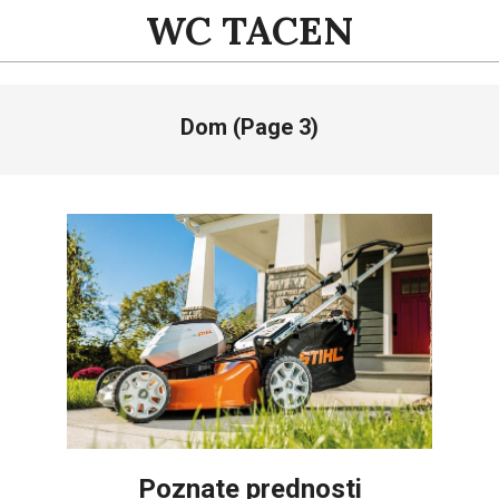
Skip
WC TACEN
to
content
Primary
Dom
(Page 3)
Navigation
Menu
Poznate prednosti