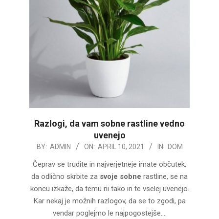
Razlogi, da vam sobne rastline vedno
uvenejo
2021-
BY:
ADMIN
ON:
APRIL 10, 2021
IN:
DOM
04-
Čeprav se trudite in najverjetneje imate občutek,
10
da odlično skrbite za
svoje sobne
rastline, se na
koncu izkaže, da temu ni tako in te vselej uvenejo.
Kar nekaj je možnih razlogov, da se to zgodi, pa
vendar poglejmo le najpogostejše.…