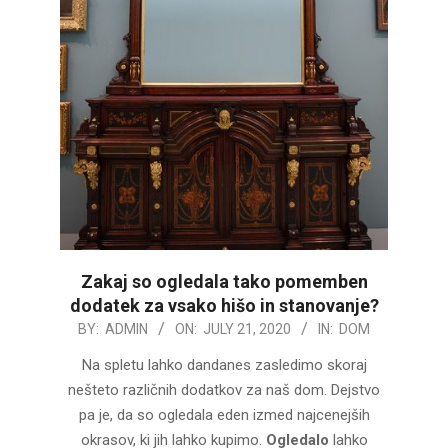
Zakaj so ogledala tako pomemben
dodatek za vsako hišo in stanovanje?
2020-
BY:
ADMIN
ON:
JULY 21, 2020
IN:
DOM
07-
Na spletu lahko dandanes zasledimo skoraj
21
nešteto različnih dodatkov za naš dom. Dejstvo
pa je, da so ogledala eden izmed najcenejših
okrasov, ki jih lahko kupimo.
Ogledalo
lahko