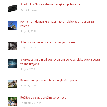
Strešni kovčki za avto nam olajšajo potovanja
June 11, 2021
Pomembni dejavniki pri izbiri avtomobilskega nosilca za
kolesa
July 11, 2026
Spletni strežnik mora biti zanesljiv in varen
May 20, 2017
S kakovostim e-mail gostovanjem bo vaša elektronska pošta
vedno urejena
July 6, 2026
Kako izbrati pravo osebo za najlepše spomine
July 13, 2026
Rešitev za slabe družinske odnose
February 20, 2020