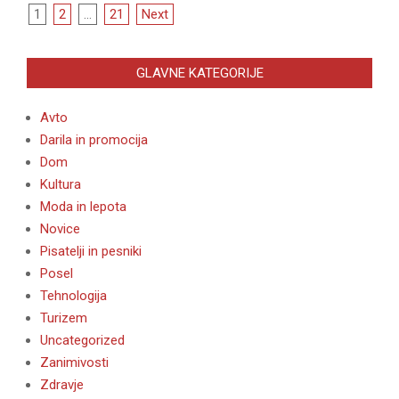
Posts
1
2
…
21
Next
pagination
GLAVNE KATEGORIJE
Avto
Darila in promocija
Dom
Kultura
Moda in lepota
Novice
Pisatelji in pesniki
Posel
Tehnologija
Turizem
Uncategorized
Zanimivosti
Zdravje