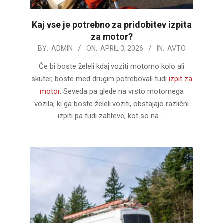
Kaj vse je potrebno za pridobitev izpita
za motor?
2026-
BY:
ADMIN
ON:
APRIL 3, 2026
IN:
AVTO
04-
Če bi boste želeli kdaj voziti motorno kolo ali
03
skuter, boste med drugim potrebovali tudi
izpit za
motor
. Seveda pa glede na vrsto motornega
vozila, ki ga boste želeli voziti, obstajajo različni
izpiti pa tudi zahteve, kot so na …