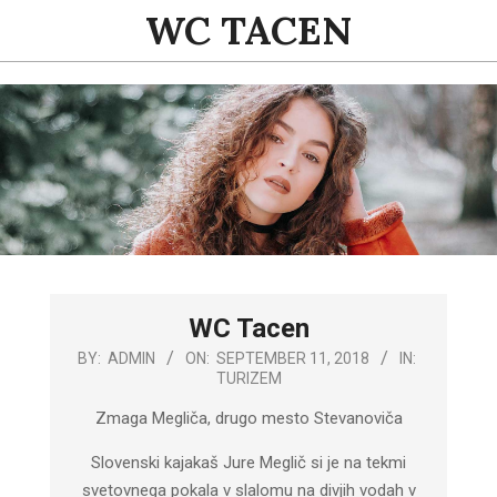
Skip
WC TACEN
to
content
Primary
Navigation
Menu
WC Tacen
2018-
BY:
ADMIN
ON:
SEPTEMBER 11, 2018
IN:
TURIZEM
09-
11
Zmaga Megliča, drugo mesto Stevanoviča
Slovenski kajakaš Jure Meglič si je na tekmi
svetovnega pokala v slalomu na divjih vodah v