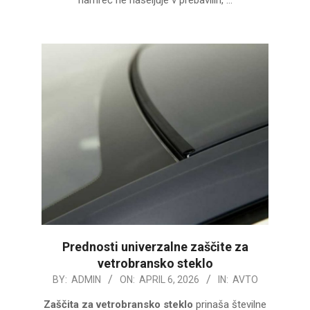
namreč ne naseljuje v prebavilih, …
Prednosti univerzalne zaščite za
vetrobransko steklo
2026-
BY:
ADMIN
ON:
APRIL 6, 2026
IN:
AVTO
04-
Zaščita za vetrobransko steklo
prinaša številne