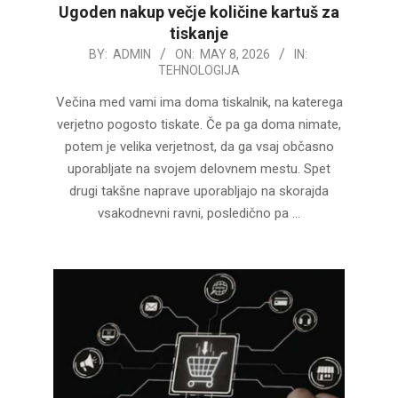
Ugoden nakup večje količine kartuš za
tiskanje
2026-
BY:
ADMIN
ON:
MAY 8, 2026
IN:
TEHNOLOGIJA
05-
08
Večina med vami ima doma tiskalnik, na katerega
verjetno pogosto tiskate. Če pa ga doma nimate,
potem je velika verjetnost, da ga vsaj občasno
uporabljate na svojem delovnem mestu. Spet
drugi takšne naprave uporabljajo na skorajda
vsakodnevni ravni, posledično pa …