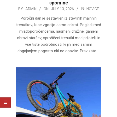
spomine
2026-
BY:
ADMIN
ON:
JULY 13, 2026
IN:
NOVICE
07-
Poročni dan je sestavljen iz številnih majhnih
13
trenutkov, ki se zgodijo samo enkrat. Pogledi med
mladoporočencema, nasmehi družine, ganjeni
obrazi staršev, sproščeni trenutki med prijatelji in
vse tiste podrobnosti, ki jih med samim
dogajanjem pogosto niti ne opazite. Prav zato …