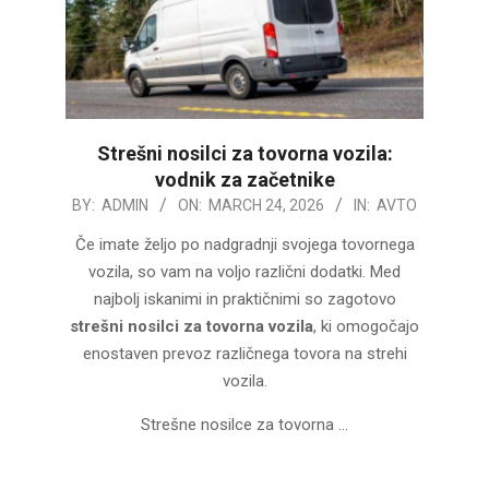
Strešni nosilci za tovorna vozila:
vodnik za začetnike
2026-
BY:
ADMIN
ON:
MARCH 24, 2026
IN:
AVTO
03-
Če imate željo po nadgradnji svojega tovornega
24
vozila, so vam na voljo različni dodatki. Med
najbolj iskanimi in praktičnimi so zagotovo
strešni nosilci za tovorna vozila
, ki omogočajo
enostaven prevoz različnega tovora na strehi
vozila.
Strešne nosilce za tovorna …