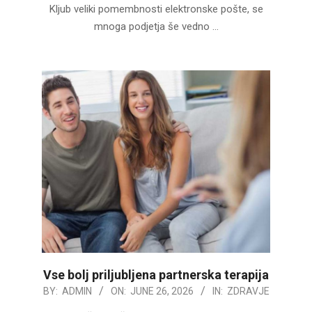
Kljub veliki pomembnosti elektronske pošte, se
mnoga podjetja še vedno …
Vse bolj priljubljena partnerska terapija
2026-
BY:
ADMIN
ON:
JUNE 26, 2026
IN:
ZDRAVJE
06-