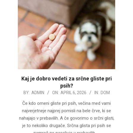
Kaj je dobro vedeti za srčne gliste pri
psih?
2026-
BY:
ADMIN
ON:
APRIL 6, 2026
IN:
DOM
04-
Če kdo omeni gliste pri psih, večina med vami
06
najverjetneje najprej pomisli na bele črve, ki se
nahajajo v prebavilih. A če govorimo o srčni glisti,
je to nekoliko drugače. Srčna glista pri psih se