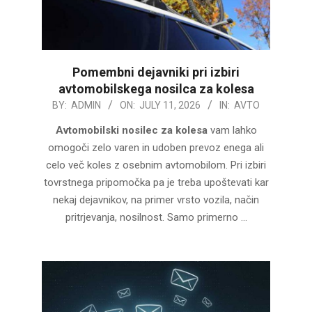
Pomembni dejavniki pri izbiri
avtomobilskega nosilca za kolesa
2026-
BY:
ADMIN
ON:
JULY 11, 2026
IN:
AVTO
07-
Avtomobilski nosilec za kolesa
vam lahko
11
omogoči zelo varen in udoben prevoz enega ali
celo več koles z osebnim avtomobilom. Pri izbiri
tovrstnega pripomočka pa je treba upoštevati kar
nekaj dejavnikov, na primer vrsto vozila, način
pritrjevanja, nosilnost. Samo primerno …