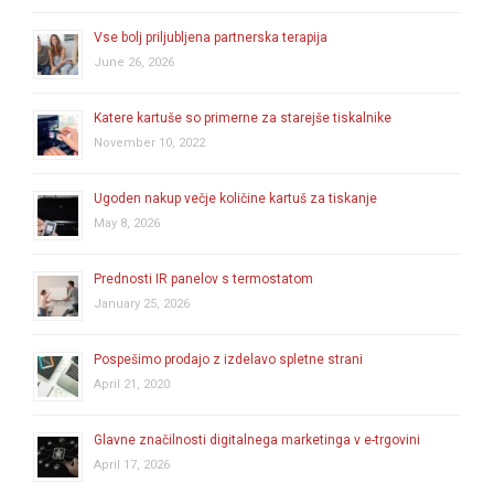
Vse bolj priljubljena partnerska terapija
June 26, 2026
Katere kartuše so primerne za starejše tiskalnike
November 10, 2022
Ugoden nakup večje količine kartuš za tiskanje
May 8, 2026
Prednosti IR panelov s termostatom
January 25, 2026
Pospešimo prodajo z izdelavo spletne strani
April 21, 2020
Glavne značilnosti digitalnega marketinga v e-trgovini
April 17, 2026