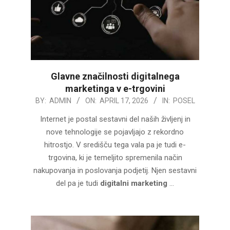
Glavne značilnosti digitalnega
marketinga v e-trgovini
2026-
BY:
ADMIN
ON:
APRIL 17, 2026
IN:
POSEL
04-
Internet je postal sestavni del naših življenj in
17
nove tehnologije se pojavljajo z rekordno
hitrostjo. V središču tega vala pa je tudi e-
trgovina, ki je temeljito spremenila način
nakupovanja in poslovanja podjetij. Njen sestavni
del pa je tudi
digitalni marketing
…