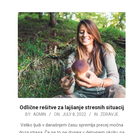
Odlične rešitve za lajšanje stresnih situacij
2022-
BY:
ADMIN
ON:
JULY 8, 2022
IN:
ZDRAVJE
07-
Veliko ljudi v današnjem času spremlja precej močna
08
doza stresa. Če se to ne dogaja v delovnem okolju, pa