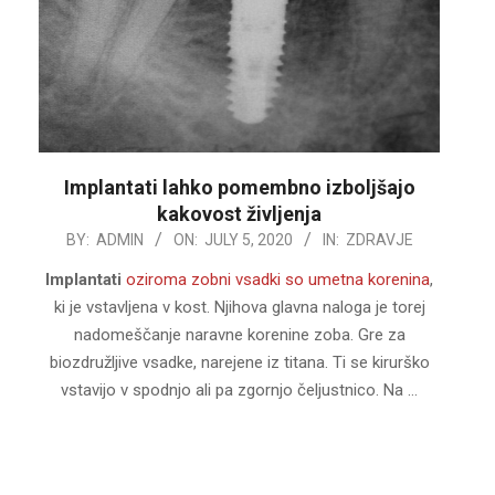
Implantati lahko pomembno izboljšajo
kakovost življenja
2020-
BY:
ADMIN
ON:
JULY 5, 2020
IN:
ZDRAVJE
07-
Implantati
oziroma zobni vsadki so umetna korenina
,
05
ki je vstavljena v kost. Njihova glavna naloga je torej
nadomeščanje naravne korenine zoba. Gre za
biozdružljive vsadke, narejene iz titana. Ti se kirurško
vstavijo v spodnjo ali pa zgornjo čeljustnico. Na …