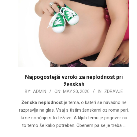
Najpogostejši vzroki za neplodnost pri
ženskah
2020-
BY:
ADMIN
ON:
MAY 20, 2020
IN:
ZDRAVJE
05-
Ženska neplodnost
je tema, o kateri se navadno ne
20
razpravlja na glas. Vsaj s tistim ženskami oziroma pari,
ki se soočajo s to težavo. A kljub temu je pogovor na
to temo še kako potreben. Obenem pa se je treba …