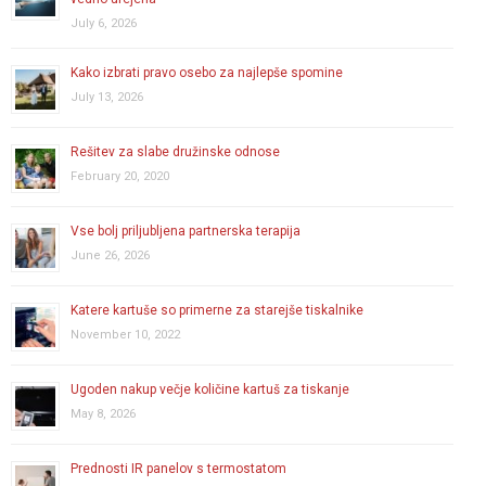
July 6, 2026
Kako izbrati pravo osebo za najlepše spomine
July 13, 2026
Rešitev za slabe družinske odnose
February 20, 2020
Vse bolj priljubljena partnerska terapija
June 26, 2026
Katere kartuše so primerne za starejše tiskalnike
November 10, 2022
Ugoden nakup večje količine kartuš za tiskanje
May 8, 2026
Prednosti IR panelov s termostatom