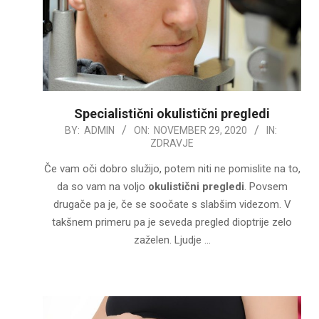
Specialistični okulistični pregledi
2020-
BY:
ADMIN
ON:
NOVEMBER 29, 2020
IN:
ZDRAVJE
11-
29
Če vam oči dobro služijo, potem niti ne pomislite na to,
da so vam na voljo
okulistični pregledi
. Povsem
drugače pa je, če se soočate s slabšim videzom. V
takšnem primeru pa je seveda pregled dioptrije zelo
zaželen. Ljudje …