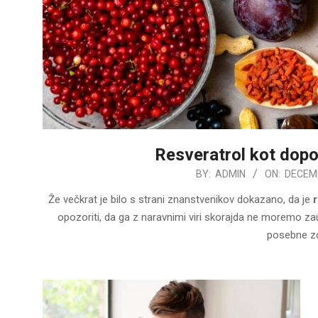
Resveratrol kot dopo
2022-
BY:
ADMIN
ON:
DECEMB
12-
Že večkrat je bilo s strani znanstvenikov dokazano, da je
r
09
opozoriti, da ga z naravnimi viri skorajda ne moremo zauž
posebne z