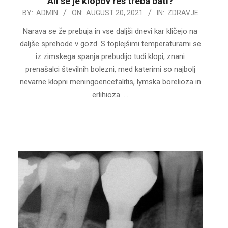
Ali se je klopov res treba bati?
2021-
BY:
ADMIN
ON:
AUGUST 20, 2021
IN:
ZDRAVJE
08-
Narava se že prebuja in vse daljši dnevi kar kličejo na
20
daljše sprehode v gozd. S toplejšimi temperaturami se
iz zimskega spanja prebudijo tudi klopi, znani
prenašalci številnih bolezni, med katerimi so najbolj
nevarne klopni meningoencefalitis, lymska borelioza in
erlihioza. …