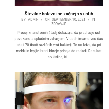
Številne bolezni se začnejo v ustih
2021-
BY:
ADMIN
ON:
SEPTEMBER 10, 2021
IN:
ZDRAVJE
09-
10
Precej znanstvenih študij dokazuje, da je zdravje ust
povezano s splošnim zdravjem. V ustih imamo ves čas
okoli 70 tisoč različnih vrst bakterij. Te so krive, da pri
mehki in lepljivi hrani hitreje prihaja do reakcij. Rezultat
so kisline, ki …