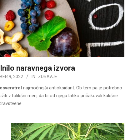
lnilo naravnega izvora
ER 9, 2022
IN:
ZDRAVJE
esveratrol
najmočnejši antioksidant. Ob tem pa je potrebno
iti v tolikšni meri, da bi od njega lahko pričakovali kakšne
dravstvene …