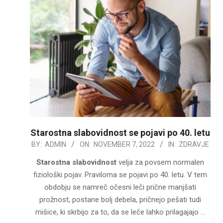
Starostna slabovidnost se pojavi po 40. letu
2022-
BY:
ADMIN
ON:
NOVEMBER 7, 2022
IN:
ZDRAVJE
11-
Starostna slabovidnost
velja za povsem normalen
07
fiziološki pojav. Praviloma se pojavi po 40. letu. V tem
obdobju se namreč očesni leči prične manjšati
prožnost, postane bolj debela, pričnejo pešati tudi
mišice, ki skrbijo za to, da se leče lahko prilagajajo …