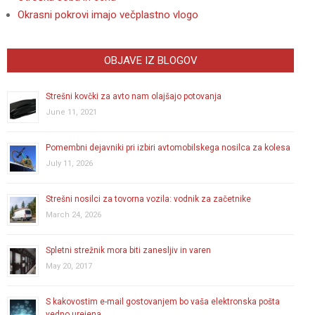
Okrasni pokrovi imajo večplastno vlogo
OBJAVE IZ BLOGOV
Strešni kovčki za avto nam olajšajo potovanja
June 11, 2021
Pomembni dejavniki pri izbiri avtomobilskega nosilca za kolesa
July 11, 2026
Strešni nosilci za tovorna vozila: vodnik za začetnike
March 24, 2026
Spletni strežnik mora biti zanesljiv in varen
May 20, 2017
S kakovostim e-mail gostovanjem bo vaša elektronska pošta
vedno urejena