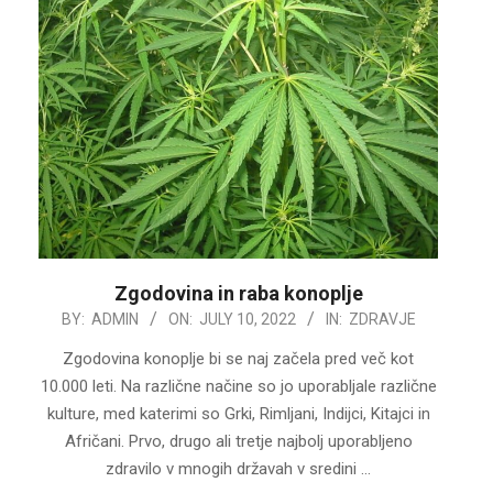
Zgodovina in raba konoplje
2022-
BY:
ADMIN
ON:
JULY 10, 2022
IN:
ZDRAVJE
07-
Zgodovina konoplje bi se naj začela pred več kot
10
10.000 leti. Na različne načine so jo uporabljale različne
kulture, med katerimi so Grki, Rimljani, Indijci, Kitajci in
Afričani. Prvo, drugo ali tretje najbolj uporabljeno
zdravilo v mnogih državah v sredini …